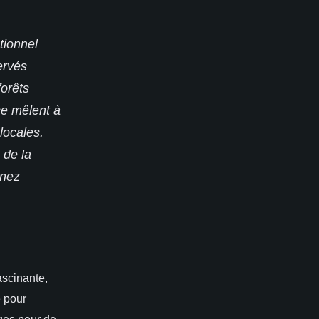
tionnel
ervés
forêts
se mêlent à
locales.
 de la
enez
ascinante,
e pour
ges pour de