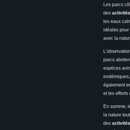
Les parcs côt
des
activité
les eaux calm
idéales pour 
avec la natur
L'observation
parcs abriten
espèces anim
endémiques, 
également en
et les effort
En somme, 
la nature to
des
activité