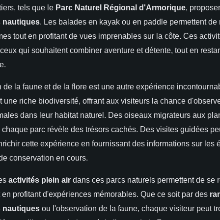
iers, tels que le
Parc Naturel Régional d'Armorique
, propose
s nautiques
. Les balades en kayak ou en paddle permettent de 
es tout en profitant de vues imprenables sur la côte. Ces activi
ceux qui souhaitent combiner aventure et détente, tout en resta
e.
 de la faune et de la flore est une autre expérience incontourna
t une riche biodiversité, offrant aux visiteurs la chance d'observ
ales dans leur habitat naturel. Des oiseaux migrateurs aux pla
chaque parc révèle des trésors cachés. Des visites guidées p
richir cette expérience en fournissant des informations sur les
s de conservation en cours.
les
activités plein air
dans ces parcs naturels permettent de se 
ut en profitant d'expériences mémorables. Que ce soit par des
ra
s nautiques
ou l'observation de la faune, chaque visiteur peut t