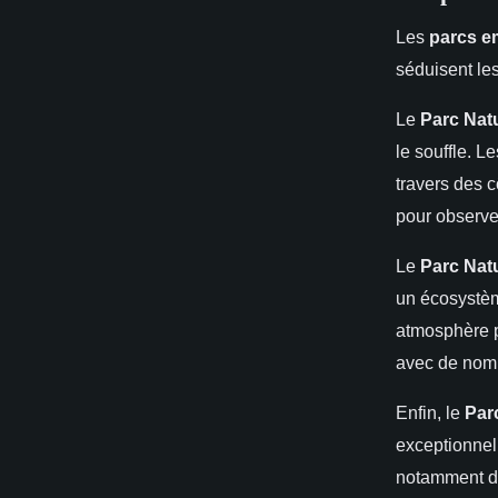
Les
parcs e
séduisent le
Le
Parc Nat
le souffle. L
travers des 
pour observer
Le
Parc Natu
un écosystèm
atmosphère pa
avec de nomb
Enfin, le
Par
exceptionnell
notamment de