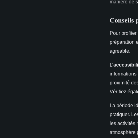
manière de s'
Conseils p
Pour profite
préparation e
agréable.
L’
accessibili
informations 
proximité des
Vérifiez égal
La période i
pratiquer. Le
les activité
atmosphère p