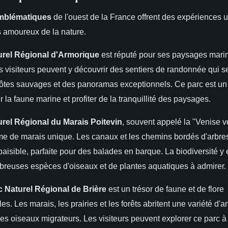
mblématiques
de l'ouest de la France offrent des expériences 
s amoureux de la nature.
urel Régional d'Armorique
est réputé pour ses paysages mari
es visiteurs peuvent y découvrir des sentiers de randonnée qui s
côtes sauvages et des panoramas exceptionnels. Ce parc est un 
 la faune marine et profiter de la tranquillité des paysages.
rel Régional du Marais Poitevin
, souvent appelé la "Venise ve
e de marais unique. Les canaux et les chemins bordés d'arbres
isible, parfaite pour des balades en barque. La biodiversité y e
reuses espèces d'oiseaux et de plantes aquatiques à admirer.
c Naturel Régional de Brière
est un trésor de faune et de flore
es. Les marais, les prairies et les forêts abritent une variété d'
s oiseaux migrateurs. Les visiteurs peuvent explorer ce parc à 