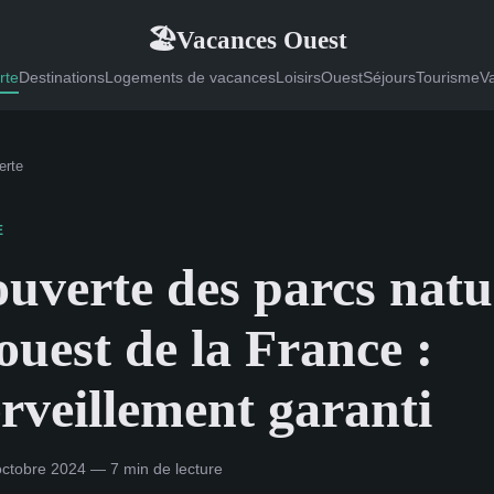
Vacances Ouest
🏖
rte
Destinations
Logements de vacances
Loisirs
Ouest
Séjours
Tourisme
V
erte
E
uverte des parcs natu
'ouest de la France :
veillement garanti
ctobre 2024 — 7 min de lecture