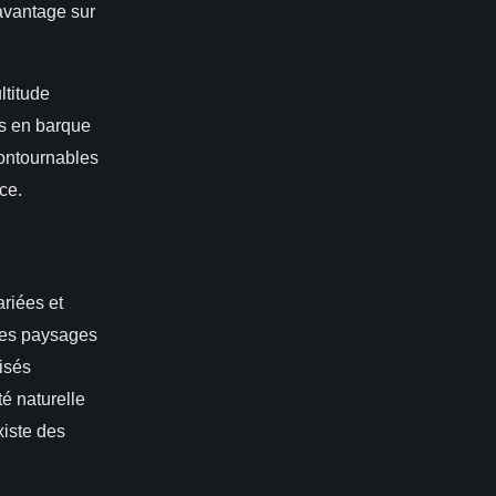
davantage sur
ltitude
es en barque
contournables
ce.
ariées et
des paysages
lisés
té naturelle
iste des