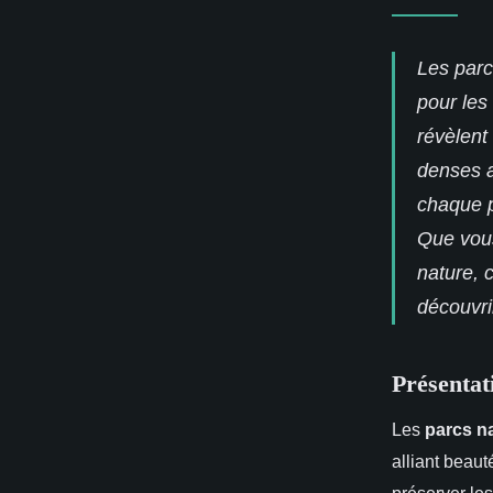
Les parc
pour les
révèlent
denses a
chaque p
Que vou
nature, 
découvrir
Présentat
Les
parcs n
alliant beaut
préserver le