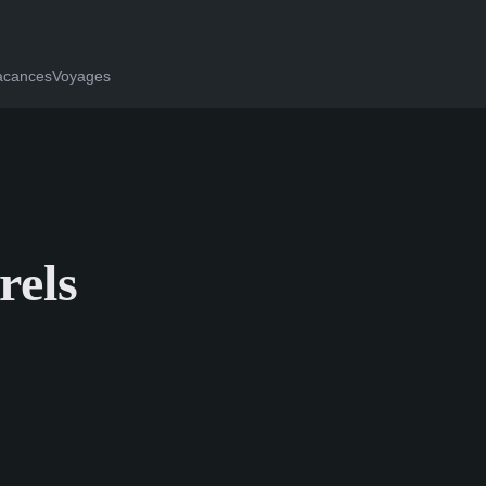
acances
Voyages
rels