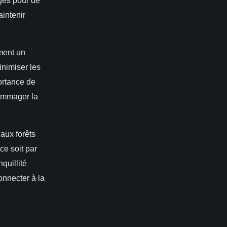
intenir
ment un
inimiser les
portance de
dommager la
aux forêts
ce soit par
quillité
onnecter à la