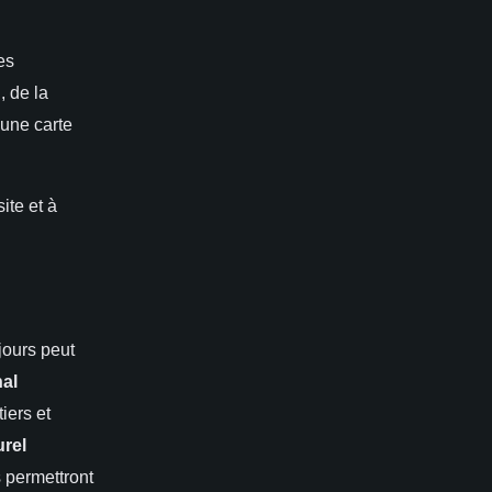
es
, de la
 une carte
ite et à
 jours peut
nal
iers et
urel
 permettront