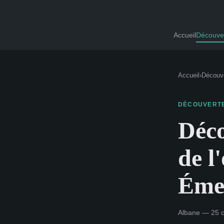
Accueil
Découve
Accueil
›
Découv
DÉCOUVERT
Déco
de l
Émer
Albane — 25 o