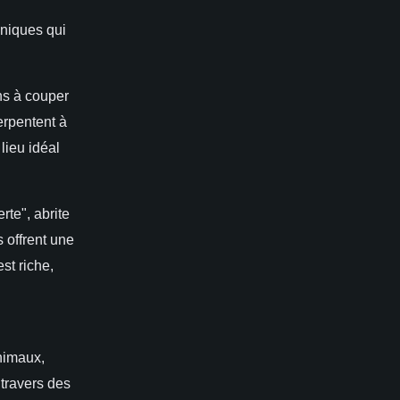
uniques qui
ns à couper
erpentent à
lieu idéal
rte", abrite
 offrent une
st riche,
animaux,
travers des