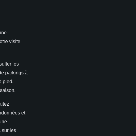
onne
tre visite
sulter les
 de parkings à
à pied.
 saison.
aitez
andonnées et
 une
 sur les