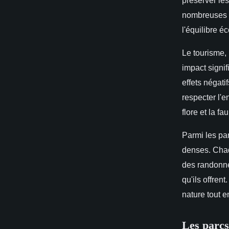
nombreuses e
l'équilibre é
Le tourisme,
impact signif
effets négati
respecter l'e
flore et la fa
Parmi les par
denses. Chaq
des randonnée
qu'ils offren
nature tout 
Les parcs