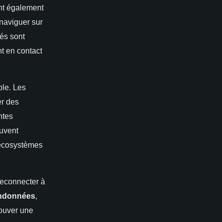
nt également
naviguer sur
tés sont
nt en contact
ble. Les
er des
ntes
euvent
 écosystèmes
reconnecter à
ndonnées
,
rouver une