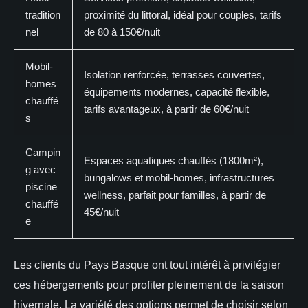
tradition
proximité du littoral, idéal pour couples, tarifs
nel
de 80 à 150€/nuit
Mobil-
Isolation renforcée, terrasses couvertes,
homes
équipements modernes, capacité flexible,
chauffé
tarifs avantageux, à partir de 60€/nuit
s
Campin
Espaces aquatiques chauffés (1800m²),
g avec
bungalows et mobil-homes, infrastructures
piscine
wellness, parfait pour familles, à partir de
chauffé
45€/nuit
e
Les clients du Pays Basque ont tout intérêt à privilégier
ces hébergements pour profiter pleinement de la saison
hivernale. La variété des options permet de choisir selon